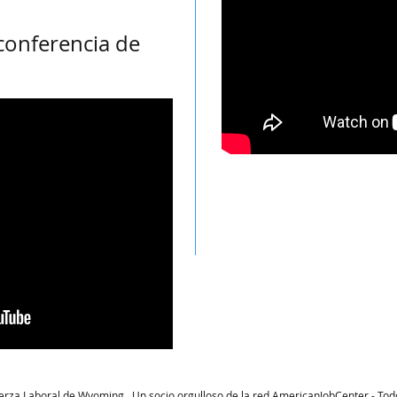
conferencia de
uerza Laboral de Wyoming.
Un socio orgulloso de la red AmericanJobCenter - Tod