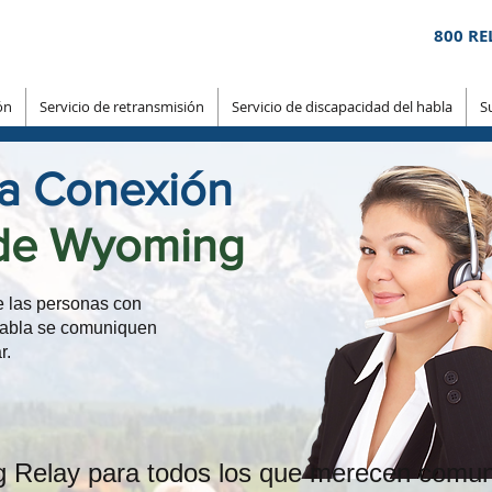
800 RE
ón
Servicio de retransmisión
Servicio de discapacidad del habla
S
la Conexión
 de Wyoming
e las personas con
 habla se comuniquen
r.
Relay para todos los que merecen comun